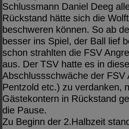
Schlussmann Daniel Deeg alle
Rückstand hätte sich die Wolft
beschweren können. So ab der
besser ins Spiel, der Ball lie
schon strahlten die FSV Angrei
aus. Der TSV hatte es in dies
Abschlussschwäche der FSV A
Pentzold etc.) zu verdanken, 
Gästekontern in Rückstand ger
die Pause.
Zu Beginn der 2.Halbzeit stan