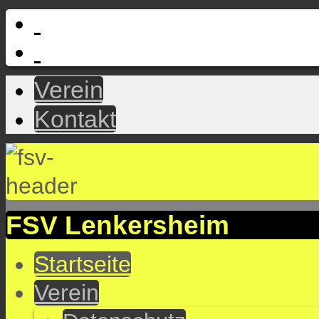
Verein
Kontakt
FSV Lenkersheim
Startseite
Verein