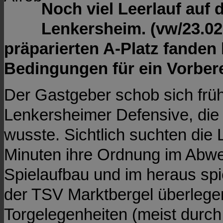
Noch viel Leerlauf auf
Lenkersheim. (vw/23.02
präparierten A-Platz fanden
Bedingungen für ein Vorbere
Der Gastgeber schob sich früh
Lenkersheimer Defensive, die 
wusste. Sichtlich suchten die
Minuten ihre Ordnung im Abweh
Spielaufbau und im heraus spi
der TSV Marktbergel überlege
Torgelegenheiten (meist durch