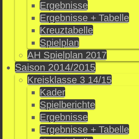
Ergebnisse
Ergebnisse + Tabelle
Kreuztabelle
Spielplan
AH Spielplan 2017
Saison 2014/2015
Kreisklasse 3 14/15
Kader
Spielberichte
Ergebnisse
Ergebnisse + Tabelle