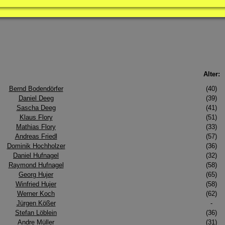
Alter:
Bernd Bodendörfer
(40)
Daniel Deeg
(39)
Sascha Deeg
(41)
Klaus Flory
(51)
Mathias Flory
(33)
Andreas Friedl
(57)
Dominik Hochholzer
(36)
Daniel Hufnagel
(32)
Raymond Hufnagel
(58)
Georg Hujer
(65)
Winfried Hujer
(58)
Werner Koch
(62)
Jürgen Kößer
-
Stefan Löblein
(36)
Andre Müller
(31)