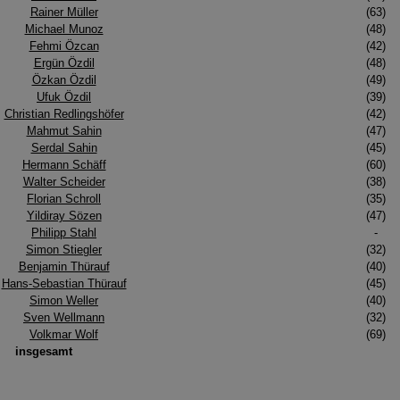
Rainer Müller
(63)
Michael Munoz
(48)
Fehmi Özcan
(42)
Ergün Özdil
(48)
Özkan Özdil
(49)
Ufuk Özdil
(39)
Christian Redlingshöfer
(42)
Mahmut Sahin
(47)
Serdal Sahin
(45)
Hermann Schäff
(60)
Walter Scheider
(38)
Florian Schroll
(35)
Yildiray Sözen
(47)
Philipp Stahl
-
Simon Stiegler
(32)
Benjamin Thürauf
(40)
Hans-Sebastian Thürauf
(45)
Simon Weller
(40)
Sven Wellmann
(32)
Volkmar Wolf
(69)
insgesamt