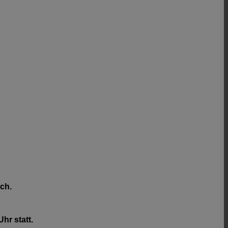
och.
hr statt.