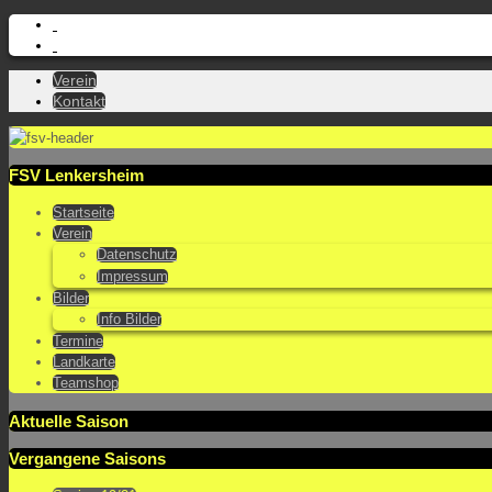
Verein
Kontakt
FSV Lenkersheim
Startseite
Verein
Datenschutz
Impressum
Bilder
Info Bilder
Termine
Landkarte
Teamshop
Aktuelle Saison
Vergangene Saisons