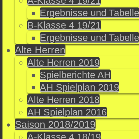
A-Klasse 4 19/21
Ergebnisse und Tabell
B-Klasse 4 19/21
Ergebnisse und Tabell
Alte Herren
Alte Herren 2019
Spielberichte AH
AH Spielplan 2019
Alte Herren 2018
AH Spielplan 2016
Saison 2018/2019
A-Klasse 4 18/19