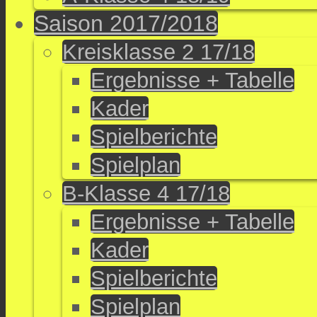
Saison 2017/2018
Kreisklasse 2 17/18
Ergebnisse + Tabelle
Kader
Spielberichte
Spielplan
B-Klasse 4 17/18
Ergebnisse + Tabelle
Kader
Spielberichte
Spielplan