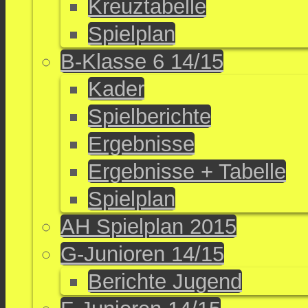
Kreuztabelle
Spielplan
B-Klasse 6 14/15
Kader
Spielberichte
Ergebnisse
Ergebnisse + Tabelle
Spielplan
AH Spielplan 2015
G-Junioren 14/15
Berichte Jugend