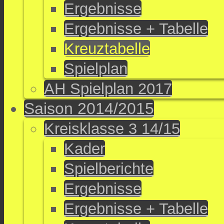
Ergebnisse
Ergebnisse + Tabelle
Kreuztabelle
Spielplan
AH Spielplan 2017
Saison 2014/2015
Kreisklasse 3 14/15
Kader
Spielberichte
Ergebnisse
Ergebnisse + Tabelle