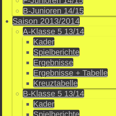
F-Junioren 14/15
B-Junioren 14/15
Saison 2013/2014
A-Klasse 5 13/14
Kader
Spielberichte
Ergebnisse
Ergebnisse + Tabelle
Kreuztabelle
B-Klasse 5 13/14
Kader
Spielberichte