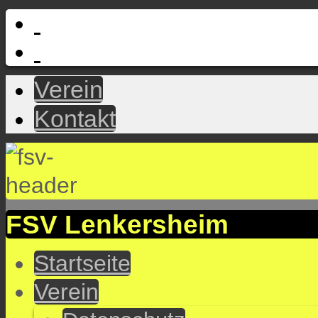
Verein
Kontakt
FSV Lenkersheim
Startseite
Verein