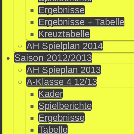
Ergebnisse
Ergebnisse + Tabelle
Kreuztabelle
AH Spielplan 2014
Saison 2012/2013
AH Spieplan 2013
A-Klasse 4 12/13
Kader
Spielberichte
Ergebnisse
Tabelle