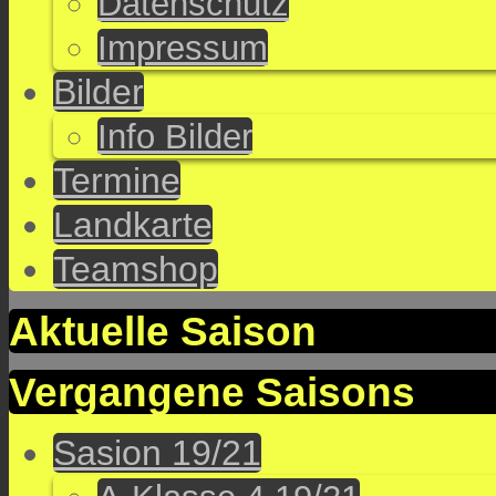
Datenschutz
Impressum
Bilder
Info Bilder
Termine
Landkarte
Teamshop
Aktuelle Saison
Vergangene Saisons
Sasion 19/21