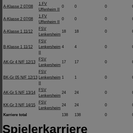
1.FV
A-Klasse 2 07/08
0
0
0
Uffenheim II
1.FV
A-Klasse 2 07/08
0
0
0
Uffenheim II
FSV
A-Klasse 1 11/12
18
18
0
Lenkersheim
FSV
B-Klasse 1 11/12
Lenkersheim
4
4
0
II
FSV
AK-Gr 4 N/F 12/13
17
17
0
Lenkersheim
FSV
BK-Gr 05 N/F 12/13
Lenkersheim
1
1
0
II
FSV
AK-Gr 5 N/F 13/14
24
24
0
Lenkersheim
FSV
KK-Gr 3 N/F 14/15
24
24
0
Lenkersheim
Karriere total
138
138
0
Spielerkarriere