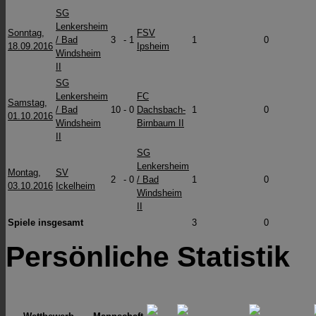
SG
Lenkersheim
Sonntag,
FSV
/ Bad
3
-
1
1
0
18.09.2016
Ipsheim
Windsheim
II
SG
Lenkersheim
FC
Samstag,
/ Bad
10
-
0
Dachsbach-
1
0
01.10.2016
Windsheim
Birnbaum II
II
SG
Lenkersheim
Montag,
SV
2
-
0
/ Bad
1
0
03.10.2016
Ickelheim
Windsheim
II
Spiele insgesamt
3
0
Persönliche Statistik