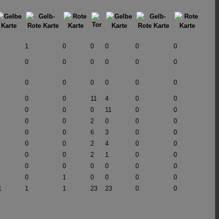
1
0
0
0
0
0
0
0
0
0
0
0
0
0
0
0
0
0
0
0
11
4
0
0
0
0
0
11
0
0
0
0
2
0
0
0
0
0
6
3
0
0
0
0
2
4
0
0
0
0
2
1
0
0
0
0
0
0
0
0
0
1
0
0
0
0
1
1
1
23
23
0
0