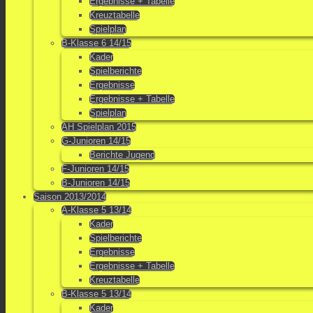
Ergebnisse + Tabelle
Kreuztabelle
Spielplan
B-Klasse 6 14/15
Kader
Spielberichte
Ergebnisse
Ergebnisse + Tabelle
Spielplan
AH Spielplan 2015
G-Junioren 14/15
Berichte Jugend
F-Junioren 14/15
B-Junioren 14/15
Saison 2013/2014
A-Klasse 5 13/14
Kader
Spielberichte
Ergebnisse
Ergebnisse + Tabelle
Kreuztabelle
B-Klasse 5 13/14
Kader