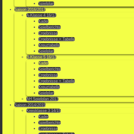
Spielplan
Saison 2016/2017
A-Klasse 4 16/17
Kader
Spielberichte
Ergebnisse
Ergebnisse + Tabelle
Kreuztabelle
Spielplan
B-Klasse 5 16/17
Kader
Spielberichte
Ergebnisse
Ergebnisse + Tabelle
Kreuztabelle
Spielplan
AH Spielplan 2017
Saison 2014/2015
Kreisklasse 3 14/15
Kader
Spielberichte
Ergebnisse