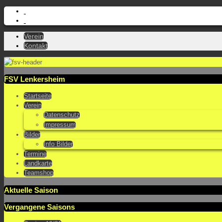
Verein
Kontakt
FSV Lenkersheim
Startseite
Verein
Datenschutz
Impressum
Bilder
Info Bilder
Termine
Landkarte
Teamshop
Aktuelle Saison
Vergangene Saisons