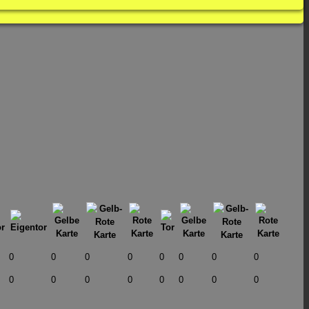
0
0
0
0
0
0
0
0
0
0
0
0
0
0
0
0