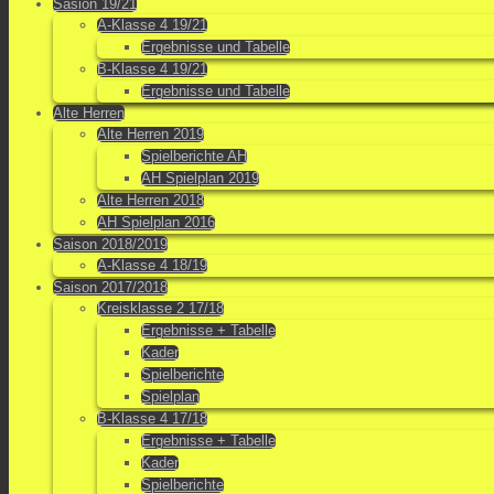
Sasion 19/21
A-Klasse 4 19/21
Ergebnisse und Tabelle
B-Klasse 4 19/21
Ergebnisse und Tabelle
Alte Herren
Alte Herren 2019
Spielberichte AH
AH Spielplan 2019
Alte Herren 2018
AH Spielplan 2016
Saison 2018/2019
A-Klasse 4 18/19
Saison 2017/2018
Kreisklasse 2 17/18
Ergebnisse + Tabelle
Kader
Spielberichte
Spielplan
B-Klasse 4 17/18
Ergebnisse + Tabelle
Kader
Spielberichte