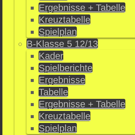
Ergebnisse + Tabelle
Kreuztabelle
Spielplan
B-Klasse 5 12/13
Kader
Spielberichte
Ergebnisse
Tabelle
Ergebnisse + Tabelle
Kreuztabelle
Spielplan