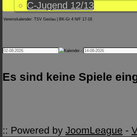
C-Jugend 12/13
Vereinskalender: TSV Geslau | BK-Gr 4 N/F 17-18
-
Es sind keine Spiele ein
:: Powered by
JoomLeague
-
V