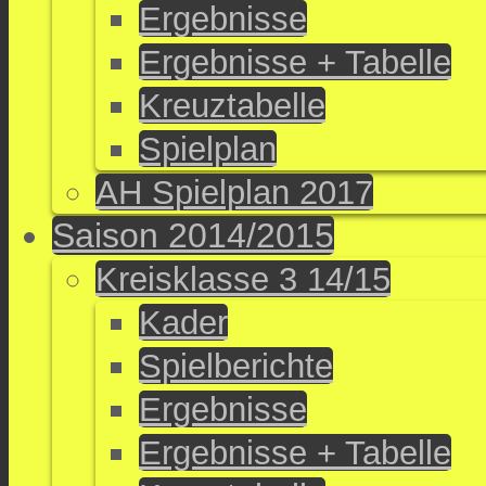
Ergebnisse
Ergebnisse + Tabelle
Kreuztabelle
Spielplan
AH Spielplan 2017
Saison 2014/2015
Kreisklasse 3 14/15
Kader
Spielberichte
Ergebnisse
Ergebnisse + Tabelle