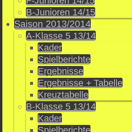
F-Junioren 14/15
B-Junioren 14/15
Saison 2013/2014
A-Klasse 5 13/14
Kader
Spielberichte
Ergebnisse
Ergebnisse + Tabelle
Kreuztabelle
B-Klasse 5 13/14
Kader
Spielberichte