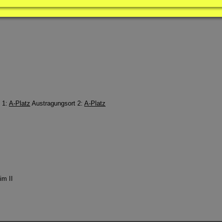
 1:
A-Platz
Austragungsort 2:
A-Platz
im II