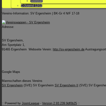
Spielplan
C-Jugend 12/13
Vereins-Information: SV Ergersheim | BK-Gr 4 N/F 17-18
Adresse:
SV Ergersheim,
Am Sportplatz 1,
91465 Ergersheim
Webseite Verein:
http://sv-ergersheim.de
Austragungsort
Google Maps
Mannschaften dieses Vereins
SV Ergersheim
(SVE)
SV Ergersheim
SV Ergersheim II
(SVE)
SV Ergershe
:: Powered by
JoomLeague
-
Version 2.93.239.9df0b25
::