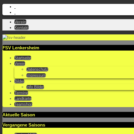
Verein
Kontakt
FSV Lenkersheim
Startseite
Verein
Datenschutz
Impressum
Bilder
Info Bilder
Termine
Landkarte
Teamshop
Aktuelle Saison
Vergangene Saisons