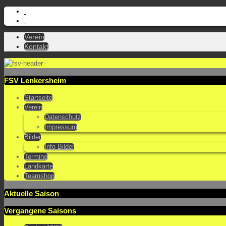
Verein
Kontakt
FSV Lenkersheim
Startseite
Verein
Datenschutz
Impressum
Bilder
Info Bilder
Termine
Landkarte
Teamshop
Aktuelle Saison
Vergangene Saisons