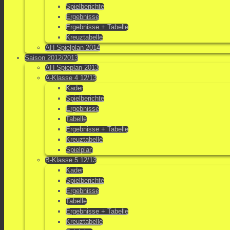
Spielberichte
Ergebnisse
Ergebnisse + Tabelle
Kreuztabelle
AH Spielplan 2014
Saison 2012/2013
AH Spieplan 2013
A-Klasse 4 12/13
Kader
Spielberichte
Ergebnisse
Tabelle
Ergebnisse + Tabelle
Kreuztabelle
Spielplan
B-Klasse 5 12/13
Kader
Spielberichte
Ergebnisse
Tabelle
Ergebnisse + Tabelle
Kreuztabelle