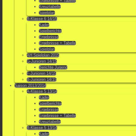
Ergebnisse + Tabelle
Kreuztabelle
Spielplan
B-Klasse 6 14/15
Kader
Spielberichte
Ergebnisse
Ergebnisse + Tabelle
Spielplan
AH Spielplan 2015
G-Junioren 14/15
Berichte Jugend
F-Junioren 14/15
B-Junioren 14/15
Saison 2013/2014
A-Klasse 5 13/14
Kader
Spielberichte
Ergebnisse
Ergebnisse + Tabelle
Kreuztabelle
B-Klasse 5 13/14
Kader