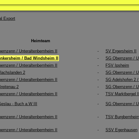
Heimteam
rnzenn /​ Unteraltenbernheim II
-
SV Ergersheim II
nkersheim / Bad Windsheim II
-
SG Obernzenn /​ Un
rnzenn /​ Unteraltenbernheim II
-
FSV Ipsheim
lachslanden 2
-
SG Obernzenn /​ Un
rnzenn /​ Unteraltenbernheim II
-
SG Adelshofen 2 /
reitenau 2
-
SG Obernzenn /​ Un
rnzenn /​ Unteraltenbernheim II
-
TSV Marktbergel I
eslau - Buch a.W III
-
SG Obernzenn /​ Un
rnzenn /​ Unteraltenbernheim II
-
TSV Burgbernheim
rnzenn /​ Unteraltenbernheim II
-
SSV Egenhausen