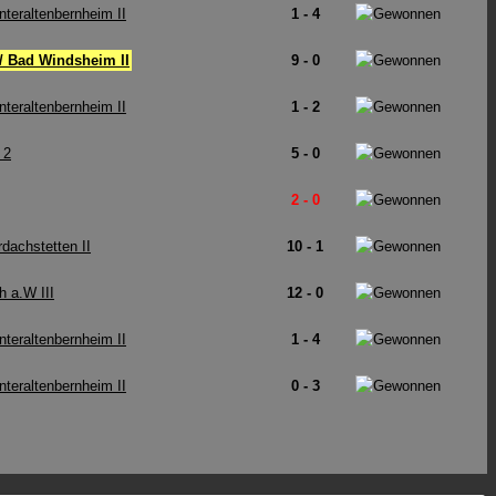
teraltenbernheim II
1 - 4
/ Bad Windsheim II
9 - 0
teraltenbernheim II
1 - 2
 2
5 - 0
2 - 0
dachstetten II
10 - 1
 a.W III
12 - 0
teraltenbernheim II
1 - 4
teraltenbernheim II
0 - 3