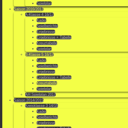
Spielplan
Saison 2016/2017
A-Klasse 4 16/17
Kader
Spielberichte
Ergebnisse
Ergebnisse + Tabelle
Kreuztabelle
Spielplan
B-Klasse 5 16/17
Kader
Spielberichte
Ergebnisse
Ergebnisse + Tabelle
Kreuztabelle
Spielplan
AH Spielplan 2017
Saison 2014/2015
Kreisklasse 3 14/15
Kader
Spielberichte
Ergebnisse