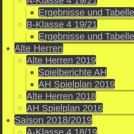
A-Klasse 4 19/21
Ergebnisse und Tabell
B-Klasse 4 19/21
Ergebnisse und Tabell
Alte Herren
Alte Herren 2019
Spielberichte AH
AH Spielplan 2019
Alte Herren 2018
AH Spielplan 2016
Saison 2018/2019
A-Klasse 4 18/19