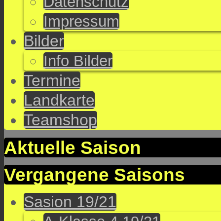
Datenschutz
Impressum
Bilder
Info Bilder
Termine
Landkarte
Teamshop
Aktuelle Saison
Vergangene Saisons
Sasion 19/21