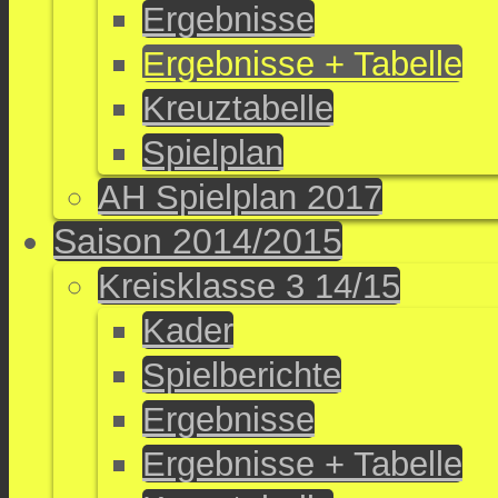
Ergebnisse
Ergebnisse + Tabelle
Kreuztabelle
Spielplan
AH Spielplan 2017
Saison 2014/2015
Kreisklasse 3 14/15
Kader
Spielberichte
Ergebnisse
Ergebnisse + Tabelle