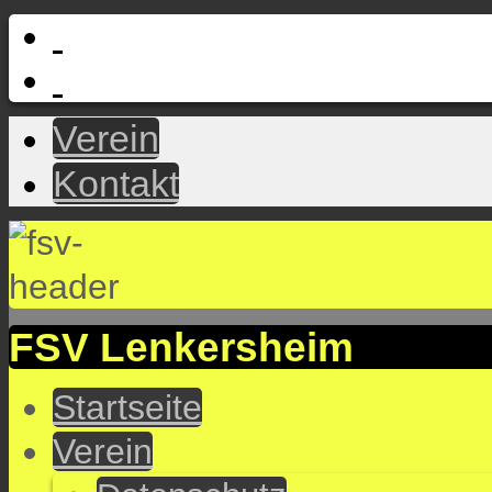
Verein
Kontakt
FSV Lenkersheim
Startseite
Verein