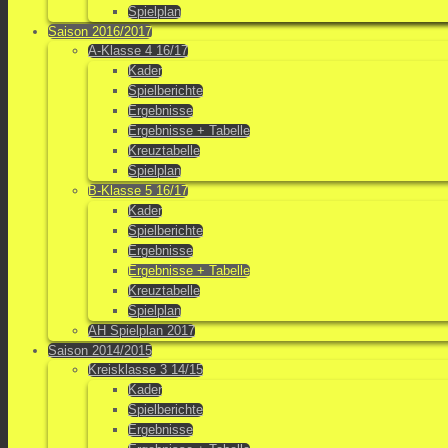
Spielplan
Saison 2016/2017
A-Klasse 4 16/17
Kader
Spielberichte
Ergebnisse
Ergebnisse + Tabelle
Kreuztabelle
Spielplan
B-Klasse 5 16/17
Kader
Spielberichte
Ergebnisse
Ergebnisse + Tabelle
Kreuztabelle
Spielplan
AH Spielplan 2017
Saison 2014/2015
Kreisklasse 3 14/15
Kader
Spielberichte
Ergebnisse