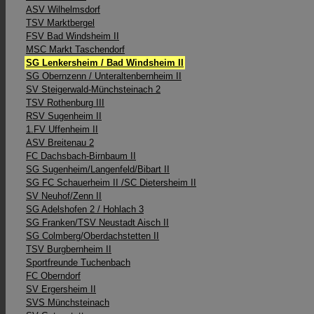
ASV Wilhelmsdorf
TSV Marktbergel
FSV Bad Windsheim II
MSC Markt Taschendorf
SG Lenkersheim / Bad Windsheim II
SG Obernzenn /​ Unteraltenbernheim II
SV Steigerwald-Münchsteinach 2
TSV Rothenburg III
RSV Sugenheim II
1.FV Uffenheim II
ASV Breitenau 2
FC Dachsbach-Birnbaum II
SG Sugenheim/Langenfeld/Bibart II
SG FC Schauerheim II /​SC Dietersheim II
SV Neuhof/Zenn II
SG Adelshofen 2 / Hohlach 3
SG Franken/TSV Neustadt Aisch II
SG Colmberg/​Oberdachstetten II
TSV Burgbernheim II
Sportfreunde Tuchenbach
FC Oberndorf
SV Ergersheim II
SVS Münchsteinach