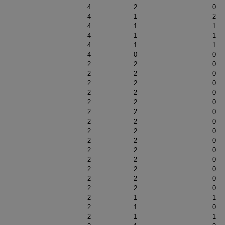
4
2
0
4
1
2
4
1
1
4
1
1
4
1
1
4
0
0
2
2
0
2
2
0
2
2
0
2
2
0
2
2
0
2
2
0
2
2
0
2
2
0
2
2
0
2
2
0
2
2
0
2
2
0
2
2
0
2
2
0
2
1
1
2
1
0
2
1
1