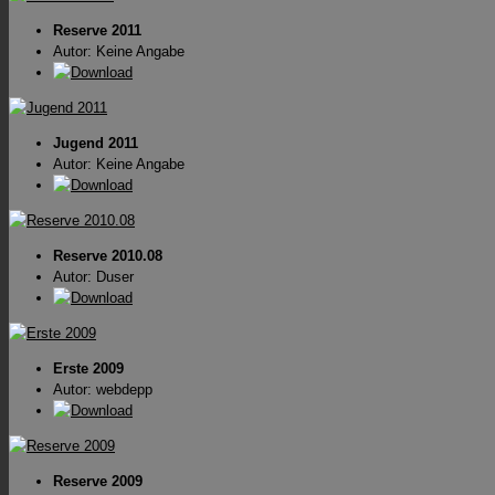
Reserve 2011
Autor: Keine Angabe
Jugend 2011
Autor: Keine Angabe
Reserve 2010.08
Autor: Duser
Erste 2009
Autor: webdepp
Reserve 2009