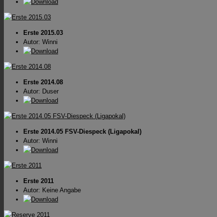
Erste 2015.03
Autor: Winni
Erste 2014.08
Autor: Duser
Erste 2014.05 FSV-Diespeck (Ligapokal)
Autor: Winni
Erste 2011
Autor: Keine Angabe