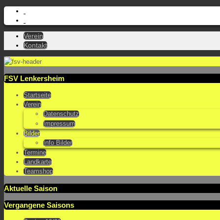
Verein
Kontakt
FSV Lenkersheim
Startseite
Verein
Datenschutz
Impressum
Bilder
Info Bilder
Termine
Landkarte
Teamshop
Aktuelle Saison
Vergangene Saisons