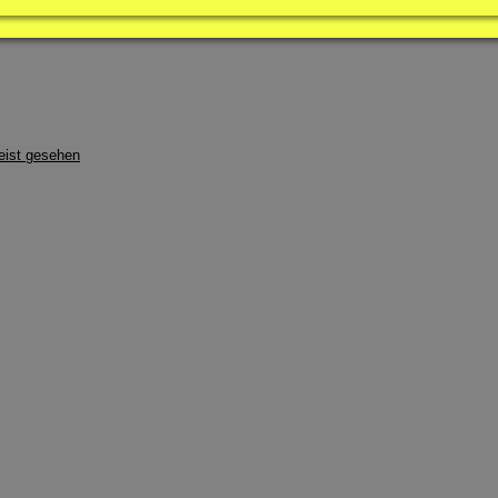
eist gesehen