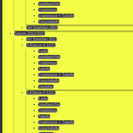
Spielberichte
Ergebnisse
Ergebnisse + Tabelle
Kreuztabelle
AH Spielplan 2014
Saison 2012/2013
AH Spieplan 2013
A-Klasse 4 12/13
Kader
Spielberichte
Ergebnisse
Tabelle
Ergebnisse + Tabelle
Kreuztabelle
Spielplan
B-Klasse 5 12/13
Kader
Spielberichte
Ergebnisse
Tabelle
Ergebnisse + Tabelle
Kreuztabelle