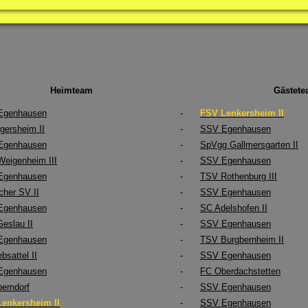
Heimteam
Gästet
Egenhausen
-
FSV Lenkersheim II
gersheim II
-
SSV Egenhausen
Egenhausen
-
SpVgg Gallmersgarten II
eigenheim III
-
SSV Egenhausen
Egenhausen
-
TSV Rothenburg III
cher SV II
-
SSV Egenhausen
Egenhausen
-
SC Adelshofen II
eslau II
-
SSV Egenhausen
Egenhausen
-
TSV Burgbernheim II
bsattel II
-
SSV Egenhausen
Egenhausen
-
FC Oberdachstetten
erndorf
-
SSV Egenhausen
enkersheim II
-
SSV Egenhausen