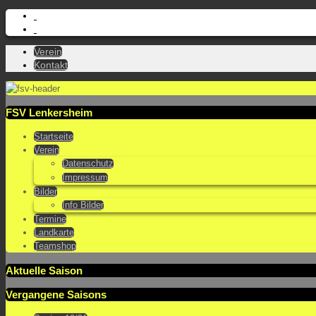
Verein
Kontakt
FSV Lenkersheim
Startseite
Verein
Datenschutz
Impressum
Bilder
Info Bilder
Termine
Landkarte
Teamshop
Aktuelle Saison
Vergangene Saisons