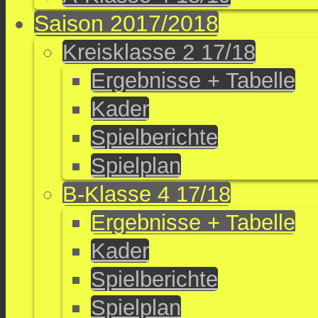
Saison 2017/2018
Kreisklasse 2 17/18
Ergebnisse + Tabelle
Kader
Spielberichte
Spielplan
B-Klasse 4 17/18
Ergebnisse + Tabelle
Kader
Spielberichte
Spielplan