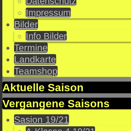
Datenschutz
Impressum
Bilder
Info Bilder
Termine
Landkarte
Teamshop
Aktuelle Saison
Vergangene Saisons
Sasion 19/21