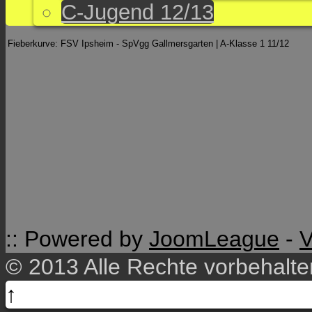
C-Jugend 12/13
Fieberkurve: FSV Ipsheim - SpVgg Gallmersgarten | A-Klasse 1 11/12
:: Powered by
JoomLeague
-
V
© 2013 Alle Rechte vorbehalt
↑