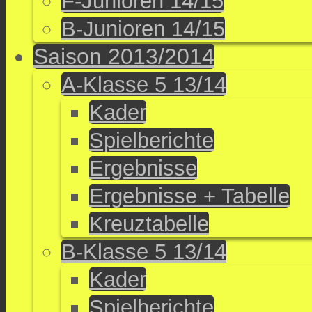
F-Junioren 14/15
B-Junioren 14/15
Saison 2013/2014
A-Klasse 5 13/14
Kader
Spielberichte
Ergebnisse
Ergebnisse + Tabelle
Kreuztabelle
B-Klasse 5 13/14
Kader
Spielberichte